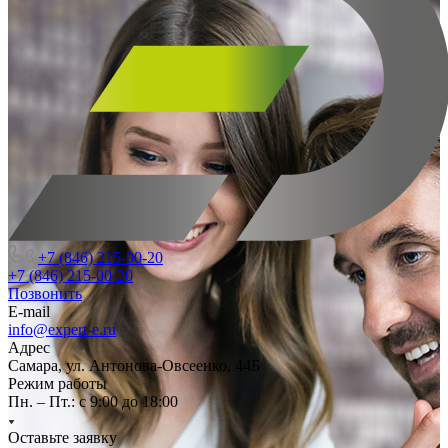
+7 (846) 215-00-20
+7 (846) 215-00-20
Позвонить
E-mail
info@expert-e.ru
Адрес
Самара, ул. Антонова-Овсеенко, 44Б
Режим работы
Пн. – Пт.: с 9:00 до 18:00
Оставьте заявку