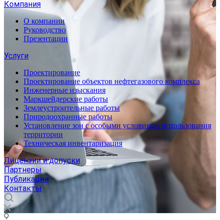
Компания
О компании
Руководство
Презентации
Услуги
Проектирование
Проектирование объектов нефтегазового комплекса
Инженерные изыскания
Маркшейдерские работы
Землеустроительные работы
Природоохранные работы
Установление зон с особыми условиями использования
территории
Техническая инвентаризация
Лицензии и допуски
Партнеры
Публикации
Контакты