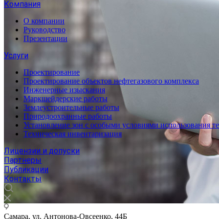
Компания
О компании
Руководство
Презентации
Услуги
Проектирование
Проектирование объектов нефтегазового комплекса
Инженерные изыскания
Маркшейдерские работы
Землеустроительные работы
Природоохранные работы
Установление зон с особыми условиями использования т
Техническая инвентаризация
Лицензии и допуски
Партнеры
Публикации
Контакты
Самара, ул. Антонова-Овсеенко, 44Б