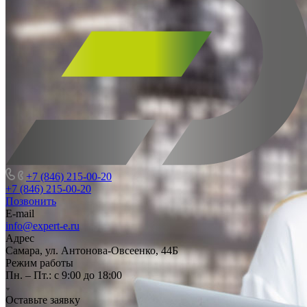
+7 (846) 215-00-20
+7 (846) 215-00-20
Позвонить
E-mail
info@expert-e.ru
Адрес
Самара, ул. Антонова-Овсеенко, 44Б
Режим работы
Пн. – Пт.: с 9:00 до 18:00
Оставьте заявку