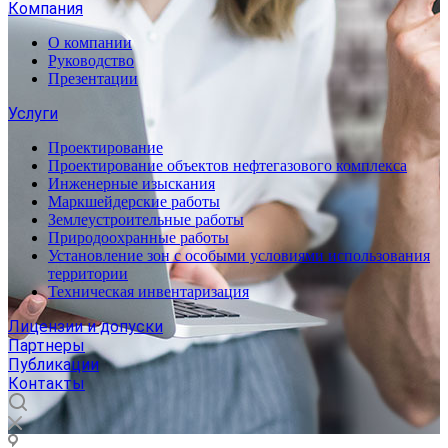
Компания
О компании
Руководство
Презентации
Услуги
Проектирование
Проектирование объектов нефтегазового комплекса
Инженерные изыскания
Маркшейдерские работы
Землеустроительные работы
Природоохранные работы
Установление зон с особыми условиями использования
территории
Техническая инвентаризация
Лицензии и допуски
Партнеры
Публикации
Контакты