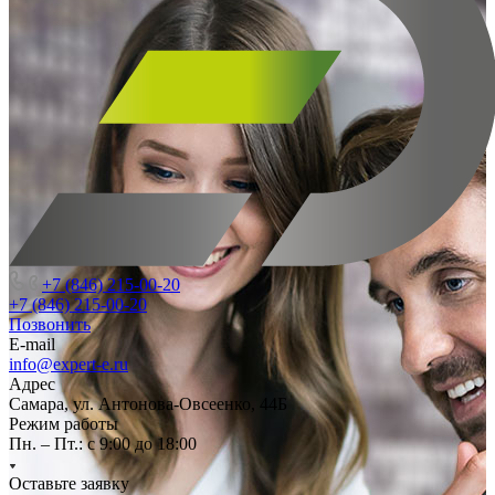
+7 (846) 215-00-20
+7 (846) 215-00-20
Позвонить
E-mail
info@expert-e.ru
Адрес
Самара, ул. Антонова-Овсеенко, 44Б
Режим работы
Пн. – Пт.: с 9:00 до 18:00
Оставьте заявку