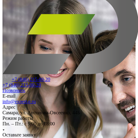
+7 (846) 215-00-20
+7 (846) 215-00-20
Позвонить
E-mail
info@expert-e.ru
Адрес
Самара, ул. Антонова-Овсеенко, 44Б
Режим работы
Пн. – Пт.: с 9:00 до 18:00
Оставьте заявку