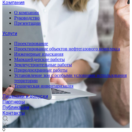
Компания
О компании
Руководство
Презентации
Услуги
Проектирование
Проектирование объектов нефтегазового комплекса
Инженерные изыскания
Маркшейдерские работы
Землеустроительные работы
Природоохранные работы
Установление зон с особыми условиями использования
территории
Техническая инвентаризация
Лицензии и допуски
Партнеры
Публикации
Контакты