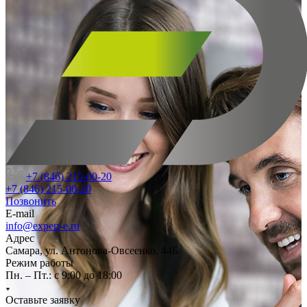
+7 (846) 215-00-20
+7 (846) 215-00-20
Позвонить
E-mail
info@expert-e.ru
Адрес
Самара, ул. Антонова-Овсеенко, 44Б
Режим работы
Пн. – Пт.: с 9:00 до 18:00
Оставьте заявку