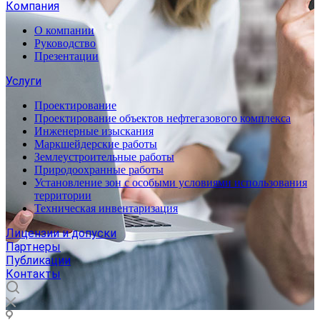
Компания
О компании
Руководство
Презентации
Услуги
Проектирование
Проектирование объектов нефтегазового комплекса
Инженерные изыскания
Маркшейдерские работы
Землеустроительные работы
Природоохранные работы
Установление зон с особыми условиями использования
территории
Техническая инвентаризация
Лицензии и допуски
Партнеры
Публикации
Контакты