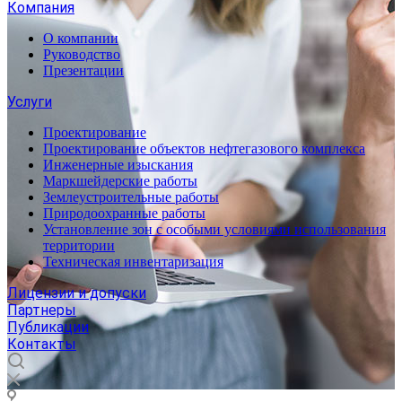
Компания
О компании
Руководство
Презентации
Услуги
Проектирование
Проектирование объектов нефтегазового комплекса
Инженерные изыскания
Маркшейдерские работы
Землеустроительные работы
Природоохранные работы
Установление зон с особыми условиями использования
территории
Техническая инвентаризация
Лицензии и допуски
Партнеры
Публикации
Контакты