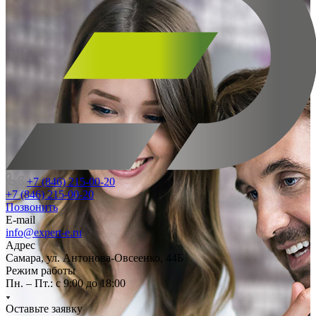
+7 (846) 215-00-20
+7 (846) 215-00-20
Позвонить
E-mail
info@expert-e.ru
Адрес
Самара, ул. Антонова-Овсеенко, 44Б
Режим работы
Пн. – Пт.: с 9:00 до 18:00
Оставьте заявку