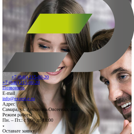
+7 (846) 215-00-20
+7 (846) 215-00-20
Позвонить
E-mail
info@expert-e.ru
Адрес
Самара, ул. Антонова-Овсеенко, 44Б
Режим работы
Пн. – Пт.: с 9:00 до 18:00
Оставьте заявку