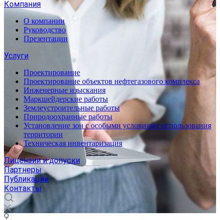
Компания
О компании
Руководство
Презентации
Услуги
Проектирование
Проектирование объектов нефтегазового комплекса
Инженерные изыскания
Маркшейдерские работы
Землеустроительные работы
Природоохранные работы
Установление зон с особыми условиями использования
территории
Техническая инвентаризация
Лицензии и допуски
Партнеры
Публикации
Контакты